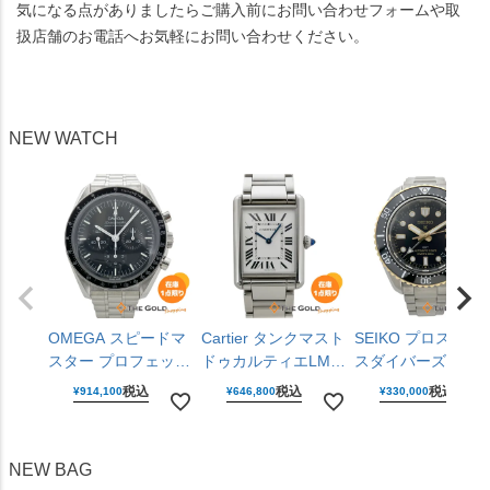
気になる点がありましたらご購入前にお問い合わせフォームや取
扱店舗のお電話へお気軽にお問い合わせください。
NEW WATCH
OMEGA スピードマ
Cartier タンクマスト
SEIKO プロスペッ
スター プロフェッシ
ドゥカルティエLM
スダイバーズキュ
ョナル
WSTA0106 ラージモ
バーGMT SBEJ030
税込
税込
税込
¥
914,100
¥
646,800
¥
330,000
310.30.42.50.01.001
デル 25mm クォーツ
6R54-00R0 黒文字
仕上げ済 手巻き
腕時計 ユニセックス
盤 ステンレス 42m
42mm ステンレス 腕
男女兼用 カルティエ
自動巻き 腕時計 メ
NEW BAG
時計 メンズ ウォッ
【中古】
ンズ ウォッチ セイ