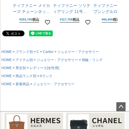
ティファニー メイカ
ティファニー ソリテ
ティファニー ウェ
ーズ チェーンネック
ィアリング 11号
ブシングルロウダ
レス 925 750 YG イ
PT950 ダイヤモンド
ヤモンドリング 9号
税込
税込
税込
¥
293,700
¥
117,700
¥
66,000
エローゴールド シル
D0.33CT プラチナ
750 ダイヤモンド 
バーアクセサリー メ
レディース ジュエリ
エローゴールド レ
ンズ レディース
ー Tiffany&Co. 【中
ィース ジュエリー
Tiffany&Co. 【中
古】
Tiffany&Co. 【中
古】
古】
HOME
ブランド別
C
Cartier
ジュエリー・アクセサリー
HOME
アイテム別
ジュエリー・アクセサリー
指輪・リング
HOME
男女別
レディース[女性用]
HOME
商品ランク別
Aランク
HOME
新着商品
ジュエリー・アクセサリー
ページ
トップ
へ