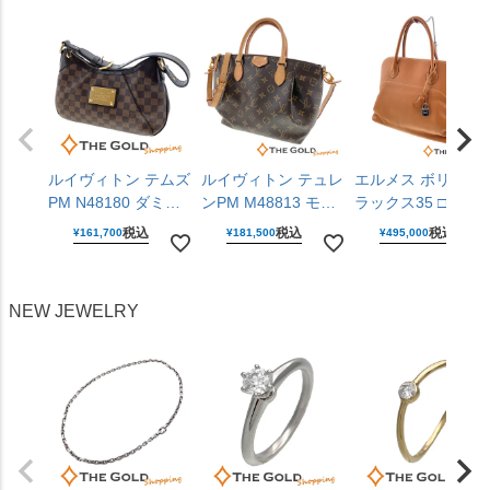
チ オメガ 【中古】
コー 【中古】
ルイヴィトン テムズ
ルイヴィトン テュレ
エルメス ボリード
PM N48180 ダミエ
ンPM M48813 モノ
ラックス35 □P刻印
キャンバス レザー
グラム キャンバス
2012年 ライトブラ
税込
税込
税込
¥
161,700
¥
181,500
¥
495,000
ブラウン 肩掛け ワ
ブラウン 2WAY 斜め
ウン ヴォー・シッ
ンショルダー ショル
掛け ハンドバッグ
ム レザー シルバー
ダーバッグ LOUIS
ショルダーバッグ
金具 ハンドバッグ
NEW JEWELRY
VUITTON 【中古】
LOUIS VUITTON
HERMES 【中古】
【中古】