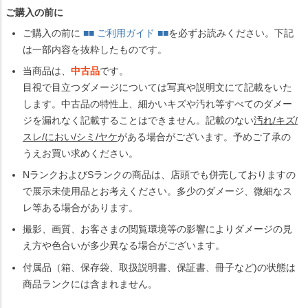
ご購入の前に
ご購入の前に
■■ ご利用ガイド ■■
を必ずお読みください。下記
は一部内容を抜粋したものです。
当商品は、
中古品
です。
目視で目立つダメージについては写真や説明文にて記載をいた
します。中古品の特性上、細かいキズや汚れ等すべてのダメー
ジを漏れなく記載することはできません。記載のない
汚れ/キズ/
スレ/におい/シミ/ヤケ
がある場合がございます。予めご了承の
うえお買い求めください。
NランクおよびSランクの商品は、店頭でも併売しておりますの
で展示未使用品とお考えください。多少のダメージ、微細なス
レ等ある場合があります。
撮影、画質、お客さまの閲覧環境等の影響によりダメージの見
え方や色合いが多少異なる場合がございます。
付属品（箱、保存袋、取扱説明書、保証書、冊子など)の状態は
商品ランクには含まれません。