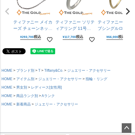
ティファニー メイカ
ティファニー ソリテ
ティファニー ウェ
ーズ チェーンネック
ィアリング 11号
ブシングルロウダ
レス 925 750 YG イ
PT950 ダイヤモンド
ヤモンドリング 9号
税込
税込
税込
¥
293,700
¥
117,700
¥
66,000
エローゴールド シル
D0.33CT プラチナ
750 ダイヤモンド 
バーアクセサリー メ
レディース ジュエリ
エローゴールド レ
ンズ レディース
ー Tiffany&Co. 【中
ィース ジュエリー
Tiffany&Co. 【中
古】
Tiffany&Co. 【中
古】
古】
HOME
ブランド別
T
Tiffany&Co.
ジュエリー・アクセサリー
HOME
アイテム別
ジュエリー・アクセサリー
指輪・リング
HOME
男女別
レディース[女性用]
HOME
商品ランク別
Aランク
HOME
新着商品
ジュエリー・アクセサリー