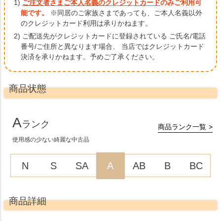
1)
ご注文者さまご本人名義のクレジットカード
のみご利用可
能です。
※同居のご家族さまであっても、ご本人名義以外
のクレジットカード利用は承りかねます。
2) ご配送先がクレジットカードに登録されている ご氏名/電話
番号/ご住所と異なります場合、
当店ではクレジットカード
決済を承りかねます。予めご了承ください。
商品状態
A
ランク
商品ランク一覧
使用感の少ない綺麗な中古品
N
S
SA
A
AB
B
BC
商品詳細