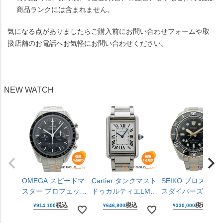
商品ランクには含まれません。
気になる点がありましたらご購入前にお問い合わせフォームや取
扱店舗のお電話へお気軽にお問い合わせください。
NEW WATCH
OMEGA スピードマ
Cartier タンクマスト
SEIKO プロスペッ
スター プロフェッシ
ドゥカルティエLM
スダイバーズキュ
ョナル
WSTA0106 ラージモ
バーGMT SBEJ030
税込
税込
税込
¥
914,100
¥
646,800
¥
330,000
310.30.42.50.01.001
デル 25mm クォーツ
6R54-00R0 黒文字
仕上げ済 手巻き
腕時計 ユニセックス
盤 ステンレス 42m