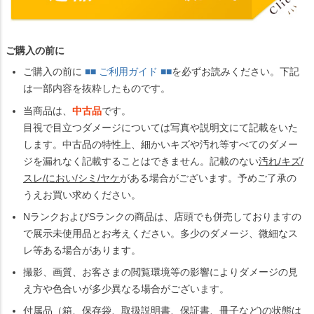
ご購入の前に
ご購入の前に
■■ ご利用ガイド ■■
を必ずお読みください。下記
は一部内容を抜粋したものです。
当商品は、
中古品
です。
目視で目立つダメージについては写真や説明文にて記載をいた
します。中古品の特性上、細かいキズや汚れ等すべてのダメー
ジを漏れなく記載することはできません。記載のない
汚れ/キズ/
スレ/におい/シミ/ヤケ
がある場合がございます。予めご了承の
うえお買い求めください。
NランクおよびSランクの商品は、店頭でも併売しておりますの
で展示未使用品とお考えください。多少のダメージ、微細なス
レ等ある場合があります。
撮影、画質、お客さまの閲覧環境等の影響によりダメージの見
え方や色合いが多少異なる場合がございます。
付属品（箱、保存袋、取扱説明書、保証書、冊子など)の状態は