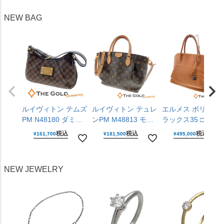
42mm ステンレス 腕
男女兼用 カルティエ
自動巻き 腕時計 メ
NEW BAG
時計 メンズ ウォッ
【中古】
ンズ ウォッチ セイ
チ オメガ 【中古】
コー 【中古】
ルイヴィトン テムズ
ルイヴィトン テュレ
エルメス ボリード
PM N48180 ダミエ
ンPM M48813 モノ
ラックス35 □P刻印
キャンバス レザー
グラム キャンバス
2012年 ライトブラ
税込
税込
税込
¥
161,700
¥
181,500
¥
495,000
ブラウン 肩掛け ワ
ブラウン 2WAY 斜め
ウン ヴォー・シッ
ンショルダー ショル
掛け ハンドバッグ
ム レザー シルバー
ダーバッグ LOUIS
ショルダーバッグ
金具 ハンドバッグ
NEW JEWELRY
VUITTON 【中古】
LOUIS VUITTON
HERMES 【中古】
【中古】