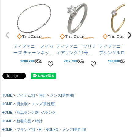
ティファニー メイカ
ティファニー ソリテ
ティファニー ウェ
ーズ チェーンネック
ィアリング 11号
ブシングルロウダ
レス 925 750 YG イ
PT950 ダイヤモンド
ヤモンドリング 9号
税込
税込
税込
¥
293,700
¥
117,700
¥
66,000
エローゴールド シル
D0.33CT プラチナ
750 ダイヤモンド 
バーアクセサリー メ
レディース ジュエリ
エローゴールド レ
ンズ レディース
ー Tiffany&Co. 【中
ィース ジュエリー
Tiffany&Co. 【中
古】
Tiffany&Co. 【中
古】
古】
HOME
アイテム別
時計
メンズ[男性用]
HOME
男女別
メンズ[男性用]
HOME
商品ランク別
Aランク
HOME
新着商品
時計
HOME
ブランド別
R
ROLEX
メンズ[男性用]