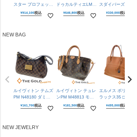
スター プロフェッシ
ドゥカルティエLM
スダイバーズキュ
ョナル
WSTA0106 ラージモ
バーGMT SBEJ030
税込
税込
税込
¥
914,100
¥
646,800
¥
330,000
310.30.42.50.01.001
デル 25mm クォーツ
6R54-00R0 黒文字
仕上げ済 手巻き
腕時計 ユニセックス
盤 ステンレス 42m
42mm ステンレス 腕
男女兼用 カルティエ
自動巻き 腕時計 メ
NEW BAG
時計 メンズ ウォッ
【中古】
ンズ ウォッチ セイ
チ オメガ 【中古】
コー 【中古】
ルイヴィトン テムズ
ルイヴィトン テュレ
エルメス ボリード
PM N48180 ダミエ
ンPM M48813 モノ
ラックス35 □P刻印
キャンバス レザー
グラム キャンバス
2012年 ライトブラ
税込
税込
税込
¥
161,700
¥
181,500
¥
495,000
ブラウン 肩掛け ワ
ブラウン 2WAY 斜め
ウン ヴォー・シッ
ンショルダー ショル
掛け ハンドバッグ
ム レザー シルバー
ダーバッグ LOUIS
ショルダーバッグ
金具 ハンドバッグ
NEW JEWELRY
VUITTON 【中古】
LOUIS VUITTON
HERMES 【中古】
【中古】