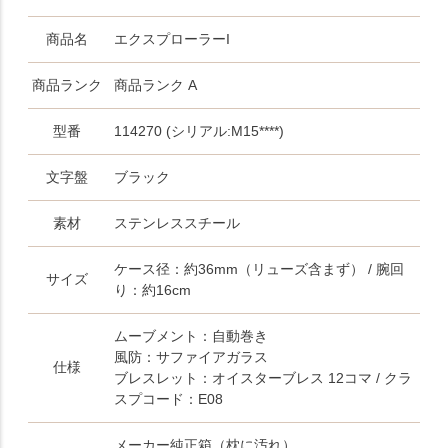
商品名
エクスプローラーI
商品ランク
商品ランク A
型番
114270 (シリアル:M15****)
文字盤
ブラック
素材
ステンレススチール
ケース径：約36mm（リューズ含まず） / 腕回
サイズ
り：約16cm
ムーブメント：自動巻き
風防：サファイアガラス
仕様
ブレスレット：オイスターブレス 12コマ / クラ
スプコード：E08
メーカー純正箱（枕に汚れ）