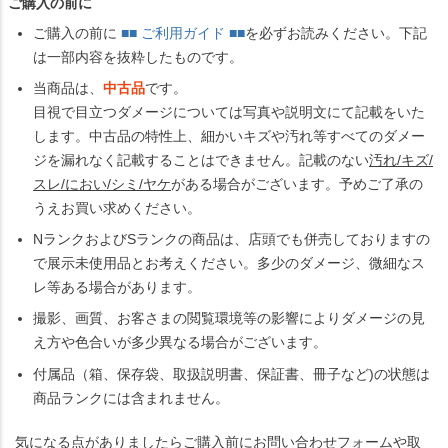
ご購入の前に
ご購入の前に
■■ ご利用ガイド ■■
を必ずお読みください。下記
は一部内容を抜粋したものです。
当商品は、
中古品
です。
目視で目立つダメージについては写真や説明文にて記載をいた
します。中古品の特性上、細かいキズや汚れ等すべてのダメー
ジを漏れなく記載することはできません。記載のない
汚れ/キズ/
スレ/におい/シミ/ヤケ
がある場合がございます。予めご了承の
うえお買い求めください。
NランクおよびSランクの商品は、店頭でも併売しておりますの
で展示未使用品とお考えください。多少のダメージ、微細なス
レ等ある場合があります。
撮影、画質、お客さまの閲覧環境等の影響によりダメージの見
え方や色合いが多少異なる場合がございます。
付属品（箱、保存袋、取扱説明書、保証書、冊子など)の状態は
商品ランクには含まれません。
気になる点がありましたらご購入前にお問い合わせフォームや取