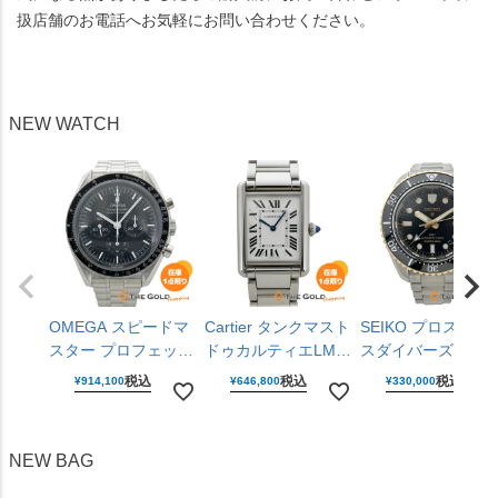
扱店舗のお電話へお気軽にお問い合わせください。
NEW WATCH
OMEGA スピードマ
Cartier タンクマスト
SEIKO プロスペッ
スター プロフェッシ
ドゥカルティエLM
スダイバーズキュ
ョナル
WSTA0106 ラージモ
バーGMT SBEJ030
税込
税込
税込
¥
914,100
¥
646,800
¥
330,000
310.30.42.50.01.001
デル 25mm クォーツ
6R54-00R0 黒文字
仕上げ済 手巻き
腕時計 ユニセックス
盤 ステンレス 42m
42mm ステンレス 腕
男女兼用 カルティエ
自動巻き 腕時計 メ
NEW BAG
時計 メンズ ウォッ
【中古】
ンズ ウォッチ セイ
チ オメガ 【中古】
コー 【中古】