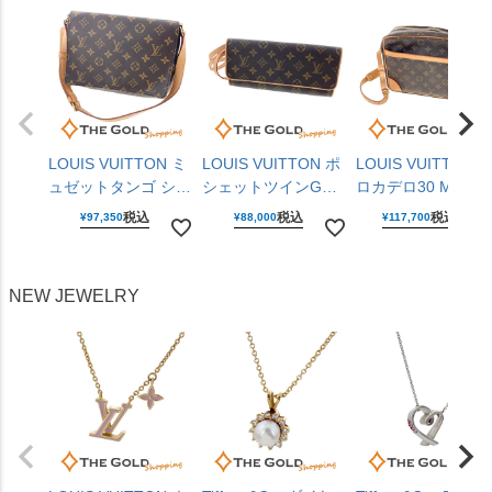
LOUIS VUITTON ミ
LOUIS VUITTON ポ
LOUIS VUITTON 
ュゼットタンゴ ショ
シェットツインGM
ロカデロ30 M5127
ート M51257 モノグ
M51852 モノグラム
モノグラム キャン
税込
税込
税込
¥
97,350
¥
88,000
¥
117,700
ラム キャンバス ブ
キャンバス ブラウン
ス ブラウン ショル
ラウン ワンショルダ
ショルダーバッグ レ
ダーバッグ レディ
ーバッグ レディース
ディース ルイヴィト
ス メンズ ルイヴィ
NEW JEWELRY
ルイヴィトン 【中
ン 【中古】
トン 【中古】
古】