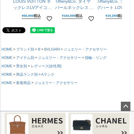
LOUIS VUITTON ネ
Tiffany&Co. ダイヤ
Tiffany&Co. ラビン
ックレスLVアイコニ
パールネックレス イ
グハート LOVEペ
ック M01215 エナメ
エローゴールド 750
ダント AG925 シル
税込
税込
税込
¥
66,000
¥
104,500
¥
19,250
ル メタル ピンク ゴ
YG パール ダイヤモ
バー レッド レディ
ールド ペンダント
ンド レディース ジ
ース ジュエリー テ
レディース メンズ
ュエリー ティファニ
ィファニー 【中古
アクセサリー ルイヴ
ー 【中古】
ィトン 【中古】
HOME
ブランド別
B
BVLGARI
ジュエリー・アクセサリー
HOME
アイテム別
ジュエリー・アクセサリー
指輪・リング
HOME
男女別
レディース[女性用]
HOME
商品ランク別
Aランク
HOME
新着商品
ジュエリー・アクセサリー
ページ
トップ
へ