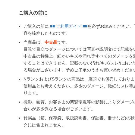
ご購入の前に
ご購入の前に
■■ ご利用ガイド ■■
を必ずお読みください。
容を抜粋したものです。
当商品は、
中古品
です。
目視で目立つダメージについては写真や説明文にて記載を
中古品の特性上、細かいキズや汚れ等すべてのダメージを
することはできません。記載のない
汚れ/キズ/スレ/におい/
る場合がございます。予めご了承のうえお買い求めくださ
NランクおよびSランクの商品は、店頭でも併売しており
使用品とお考えください。多少のダメージ、微細なスレ等
ります。
撮影、画質、お客さまの閲覧環境等の影響によりダメージ
合いが多少異なる場合がございます。
付属品（箱、保存袋、取扱説明書、保証書、冊子など)の
クには含まれません。