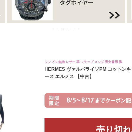
シンプル 無地 レザー 革 フラップ メンズ 男女兼用 黒
HERMES ヴァルパライソPM コットン
ース エルメス 【中古】
売り切