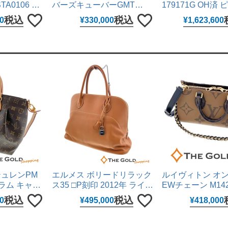
A0106 ラ
バーズキューバーGMT
179171G OH済
mm クォーツ
SBEJ030 6R54-00R0 黒文
ピューター 26mm
税込
税込
0
¥
330,000
¥
1,623,600
ックス 男女兼
字盤 ステンレス 42mm 自動
SS ERG 自動巻
【中古】
巻き 腕時計 メンズ ウォッ
レディース ウォッ
チ セイコー 【中古】
クス 【中古】
テュレンPM
エルメス ボリードリラック
ルイヴィトン オ
グラム キャン
ス35 □P刻印 2012年 ライト
EWチェーン M142
WAY 斜め掛
ブラウン ヴォー・シッキム
グラム リバース 
税込
税込
0
¥
495,000
¥
418,000
グ ショルダー
レザー シルバー金具 ハンド
ブラウン 2WAY
UITTON
バッグ HERMES 【中古】
グ ショルダーバッ
ース LOUIS VUI