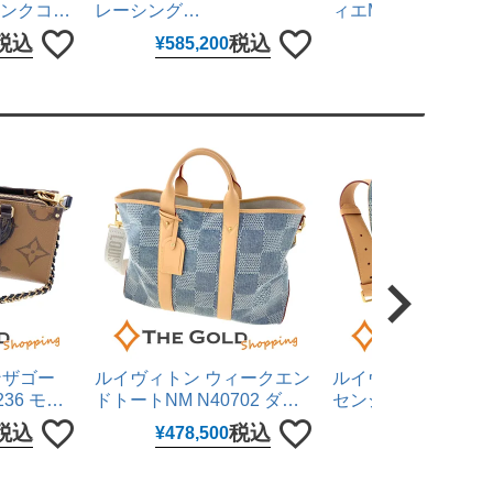
 ピンクコン
レーシング
ィエMM WSSA006
 コンビ
326.30.40.50.01.001 40mm
ン文字盤 ミディア
税込
税込
税
¥
585,200
¥
1,287,000
き 腕時計
黒文字盤 ステンレス 自動巻
ステンレス 自動巻き
チ ロレッ
き 腕時計 メンズ ウォッチ
メンズ ウォッチ カ
オメガ 【中古】
【中古】
ンザゴー
ルイヴィトン ウィークエン
ルイヴィトン モン
36 モノ
ドトートNM N40702 ダミ
センジャーMM N407
キャンバス
エ デニム3D ブルー 2WAY
ミエ デニム3D ブル
税込
税込
税
¥
478,500
¥
330,000
 ハンドバッ
ハンドバッグ ショルダーバ
ルダーバッグ レディ
グ レディ
ッグ メンズ LOUIS
ンズ LOUIS VUITT
TTON 【中
VUITTON 【中古】
古】