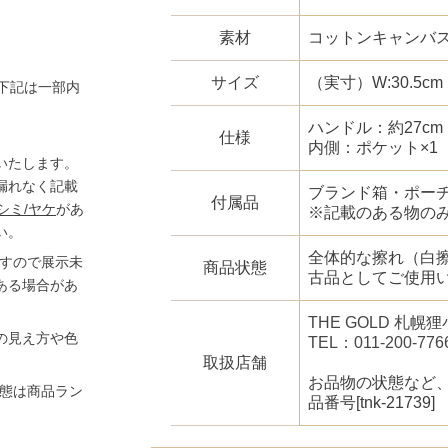
素材
コットンキャンバ
サイズ
（実寸）W:30.5cm × 
下記は一部内
ハンドル：約27cm
仕様
内側：ポケット×1
いたします。
漏れなく記載
ブランド箱・ポー
付属品
シミ/ヤケ
があ
※記載のある物の
い。
全体的な擦れ（白
ますので展示未
商品状態
古品としてご使用
ある場合があ
THE GOLD 札
の見え方や色
TEL：011-200-776
取扱店舗
お品物の状態など
状態は商品ラン
品番号[tnk-21739]