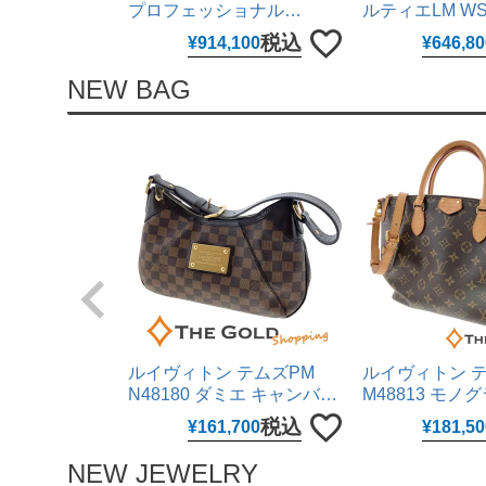
プロフェッショナル
ルティエLM WST
310.30.42.50.01.001 仕上げ
ージモデル 25
税込
¥
914,100
¥
646,80
済 手巻き 42mm ステンレス
腕時計 ユニセ
腕時計 メンズ ウォッチ オ
用 カルティエ 
NEW BAG
メガ 【中古】
ルイヴィトン テムズPM
ルイヴィトン 
N48180 ダミエ キャンバス
M48813 モノ
レザー ブラウン 肩掛け ワ
バス ブラウン 2
税込
¥
161,700
¥
181,50
ンショルダー ショルダーバ
け ハンドバッ
ッグ LOUIS VUITTON 【中
バッグ LOUIS V
NEW JEWELRY
古】
【中古】