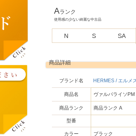
A
ランク
使用感の少ない綺麗な中古品
N
S
SA
商品詳細
ブランド名
HERMES / エルメ
商品名
ヴァルパライソPM
商品ランク
商品ランク A
型番
カラー
ブラック