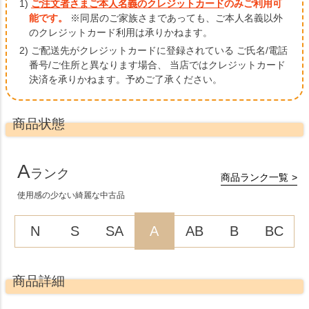
1)
ご注文者さまご本人名義のクレジットカード
のみご利用可
能です。
※同居のご家族さまであっても、ご本人名義以外
のクレジットカード利用は承りかねます。
2) ご配送先がクレジットカードに登録されている ご氏名/電話
番号/ご住所と異なります場合、
当店ではクレジットカード
決済を承りかねます。予めご了承ください。
商品状態
A
ランク
商品ランク一覧
使用感の少ない綺麗な中古品
N
S
SA
A
AB
B
BC
商品詳細