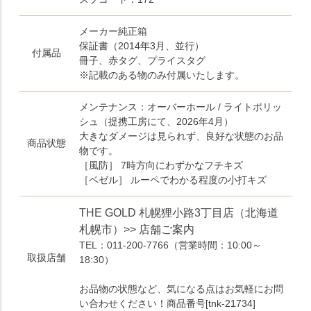
メーカー純正箱
保証書（2014年3月、並行）
付属品
冊子、赤タグ、プライスタグ
※記載のある物のみ付属いたします。
メンテナンス：オーバーホール / ライトポリッ
シュ（提携工房にて、2026年4月）
大きなダメージは見られず、良好な状態のお品
商品状態
物です。
［風防］ 7時方向にわずかなフチキズ
［ベゼル］ ルーペでわかる程度の小打キズ
THE GOLD 札幌狸小路3丁目店（北海道
札幌市）>> 店舗ご案内
TEL：011-200-7766
（営業時間：10:00～
取扱店舗
18:30）
お品物の状態など、気になる点はお気軽にお問
い合わせください！商品番号[tnk-21734]