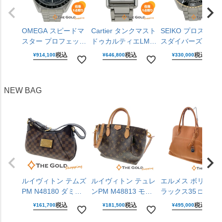
OMEGA スピードマ
Cartier タンクマスト
SEIKO プロスペッ
スター プロフェッシ
ドゥカルティエLM
スダイバーズキュ
ョナル
WSTA0106 ラージモ
バーGMT SBEJ030
税込
税込
税込
¥
914,100
¥
646,800
¥
330,000
310.30.42.50.01.001
デル 25mm クォーツ
6R54-00R0 黒文字
仕上げ済 手巻き
腕時計 ユニセックス
盤 ステンレス 42m
42mm ステンレス 腕
男女兼用 カルティエ
自動巻き 腕時計 メ
NEW BAG
時計 メンズ ウォッ
【中古】
ンズ ウォッチ セイ
チ オメガ 【中古】
コー 【中古】
ルイヴィトン テムズ
ルイヴィトン テュレ
エルメス ボリード
PM N48180 ダミエ
ンPM M48813 モノ
ラックス35 □P刻印
キャンバス レザー
グラム キャンバス
2012年 ライトブラ
税込
税込
税込
¥
161,700
¥
181,500
¥
495,000
ブラウン 肩掛け ワ
ブラウン 2WAY 斜め
ウン ヴォー・シッ