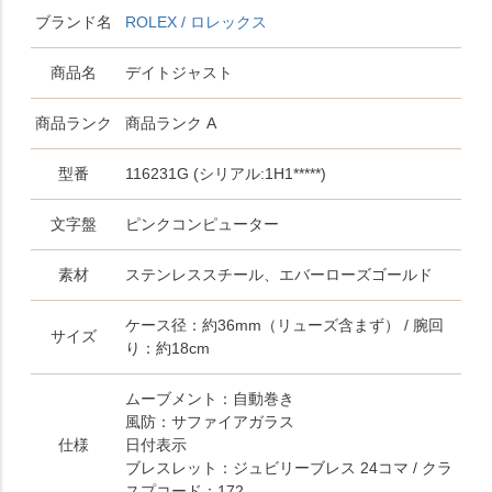
ブランド名
ROLEX / ロレックス
商品名
デイトジャスト
商品ランク
商品ランク A
型番
116231G (シリアル:1H1*****)
文字盤
ピンクコンピューター
素材
ステンレススチール、エバーローズゴールド
ケース径：約36mm（リューズ含まず） / 腕回
サイズ
り：約18cm
ムーブメント：自動巻き
風防：サファイアガラス
仕様
日付表示
ブレスレット：ジュビリーブレス 24コマ / クラ
スプコード：172