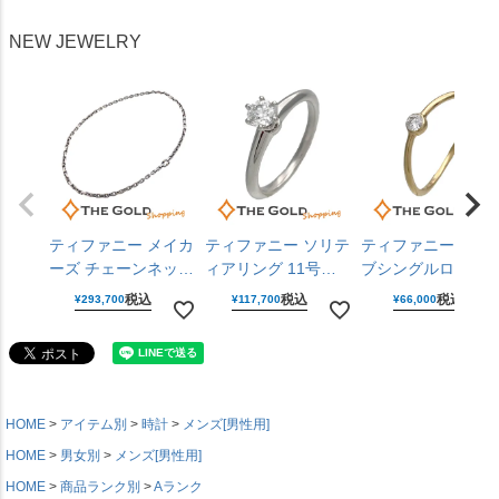
ンショルダー ショル
掛け ハンドバッグ
ム レザー シルバー
ダーバッグ LOUIS
ショルダーバッグ
金具 ハンドバッグ
NEW JEWELRY
VUITTON 【中古】
LOUIS VUITTON
HERMES 【中古】
【中古】
ティファニー メイカ
ティファニー ソリテ
ティファニー ウェ
ーズ チェーンネック
ィアリング 11号
ブシングルロウダ
レス 925 750 YG イ
PT950 ダイヤモンド
ヤモンドリング 9号
税込
税込
税込
¥
293,700
¥
117,700
¥
66,000
エローゴールド シル
D0.33CT プラチナ
750 ダイヤモンド 
バーアクセサリー メ
レディース ジュエリ
エローゴールド レ
ンズ レディース
ー Tiffany&Co. 【中
ィース ジュエリー
Tiffany&Co. 【中
古】
Tiffany&Co. 【中
古】
古】
HOME
アイテム別
時計
メンズ[男性用]
HOME
男女別
メンズ[男性用]
HOME
商品ランク別
Aランク