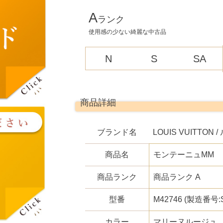
A
ランク
使用感の少ない綺麗な中古品
N
S
SA
商品詳細
ブランド名
LOUIS VUITTON
商品名
モンテーニュMM
商品ランク
商品ランク A
型番
M42746 (製造番号:S
カラー
マリーヌルージュ