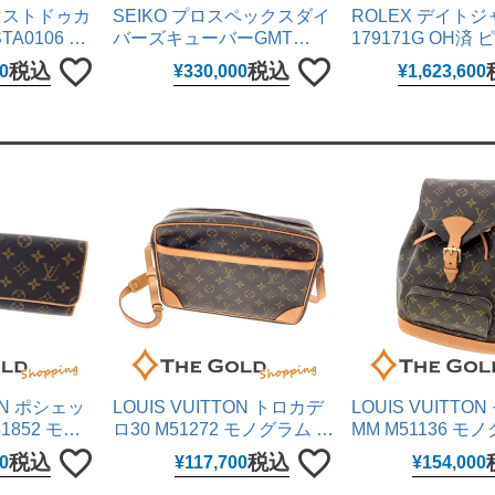
ンクマストドゥカ
SEIKO プロスペックスダイ
ROLEX デイト
A0106 ラ
バーズキューバーGMT
179171G OH済
mm クォーツ
SBEJ030 6R54-00R0 黒文
ピューター 26mm
税込
税込
0
¥
330,000
¥
1,623,600
ックス 男女兼
字盤 ステンレス 42mm 自動
SS ERG 自動巻
【中古】
巻き 腕時計 メンズ ウォッ
レディース ウォッ
チ セイコー 【中古】
クス 【中古】
TON ポシェッ
LOUIS VUITTON トロカデ
LOUIS VUITTO
1852 モノ
ロ30 M51272 モノグラム キ
MM M51136 モ
バス ブラウン
ャンバス ブラウン ショルダ
ャンバス ブラウン
税込
税込
0
¥
117,700
¥
154,000
グ レディー
ーバッグ レディース メンズ
サック レディース