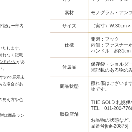
素材
モノグラム・アンプ
サイズ
（実寸）W:30cm × H:
下記は一部内
開閉：フック
仕様
内側：ファスナーポ
いたします。
ハンドル：約31cm
漏れなく記載
シミ/ヤケ
があ
保存袋・ショルダ
付属品
い。
※記載のある物の
ますので展示未
擦れ傷はございま
ある場合があ
商品状態
物です。
の見え方や色
THE GOLD 札
TEL：011-200-776
取扱店舗
状態は商品ラン
お品物の状態など
品番号[tnk-20875]