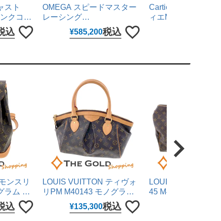
ジャスト
OMEGA スピードマスター
Cartier サントス
 ピンクコン
レーシング
ィエMM WSSA006
 コンビ
326.30.40.50.01.001 40mm
ン文字盤 ミディア
税込
税込
税
¥
585,200
¥
1,287,000
き 腕時計
黒文字盤 ステンレス 自動巻
ステンレス 自動巻き
チ ロレッ
き 腕時計 メンズ ウォッチ
メンズ ウォッチ カ
オメガ 【中古】
【中古】
N モンスリ
LOUIS VUITTON ティヴォ
LOUIS VUITTON
ノグラム キ
リPM M40143 モノグラム
45 M41428 モノグ
 リュック
キャンバス ブラウン ハンド
ンバス ブラウン ボ
税込
税込
税
¥
135,300
¥
121,000
 メンズ
バッグ レディース ルイヴィ
ッグ レディース メ