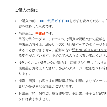
ご購入の前に
ご購入の前に
■■ ご利用ガイド ■■
を必ずお読みください。
容を抜粋したものです。
当商品は、
中古品
です。
目視で目立つダメージについては写真や説明文にて記載を
中古品の特性上、細かいキズや汚れ等すべてのダメージを
することはできません。記載のない
汚れ/キズ/スレ/におい/
る場合がございます。予めご了承のうえお買い求めくださ
NランクおよびSランクの商品は、店頭でも併売しており
使用品とお考えください。多少のダメージ、微細なスレ等
ります。
撮影、画質、お客さまの閲覧環境等の影響によりダメージ
合いが多少異なる場合がございます。
付属品（箱、保存袋、取扱説明書、保証書、冊子など)の
クには含まれません。