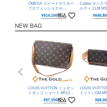
OMEGA スピードマスター
Cartier タ
プロフェッショナル
ルティエLM WST
310.30.42.50.01.001 仕上げ
ージモデル 25
税込
¥
914,100
¥
646,80
済 手巻き 42mm ステンレス
腕時計 ユニセ
腕時計 メンズ ウォッチ オ
用 カルティエ 
NEW BAG
メガ 【中古】
LOUIS VUITTON ミュゼッ
LOUIS VUIT
トタンゴ ショート M51257
トツインGM M5
モノグラム キャンバス ブラ
グラム キャン
税込
¥
97,350
¥
88,00
ウン ワンショルダーバッグ
ショルダーバッ