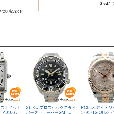
商品に
や取扱店舗のお
ンクマストドゥカ
SEIKO プロスペックスダイ
ROLEX デイト
A0106 ラ
バーズキューバーGMT
179171G OH済