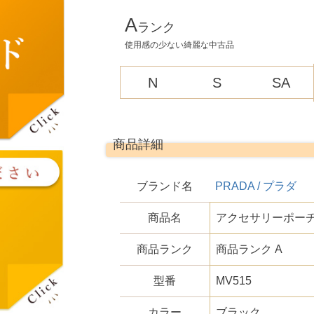
A
ランク
使用感の少ない綺麗な中古品
N
S
SA
商品詳細
ブランド名
PRADA / プラダ
商品名
アクセサリーポー
商品ランク
商品ランク A
型番
MV515
カラー
ブラック