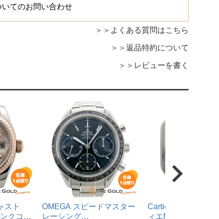
ついてのお問い合わせ
よくある質問はこちら
返品特約について
レビューを書く
ジャスト
OMEGA スピードマスター
Cartier サントス
 ピンクコン
レーシング
ィエMM WSSA006