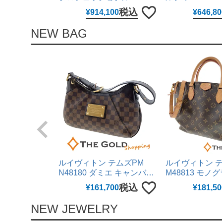
310.30.42.50.01.001 仕上げ
ージモデル 25
税込
¥
914,100
¥
646,80
済 手巻き 42mm ステンレス
腕時計 ユニセ
腕時計 メンズ ウォッチ オ
用 カルティエ 
NEW BAG
メガ 【中古】
ルイヴィトン テムズPM
ルイヴィトン 
N48180 ダミエ キャンバス
M48813 モノ
レザー ブラウン 肩掛け ワ
バス ブラウン 2
税込
¥
161,700
¥
181,50
ンショルダー ショルダーバ
け ハンドバッ
ッグ LOUIS VUITTON 【中
バッグ LOUIS V
NEW JEWELRY
古】
【中古】