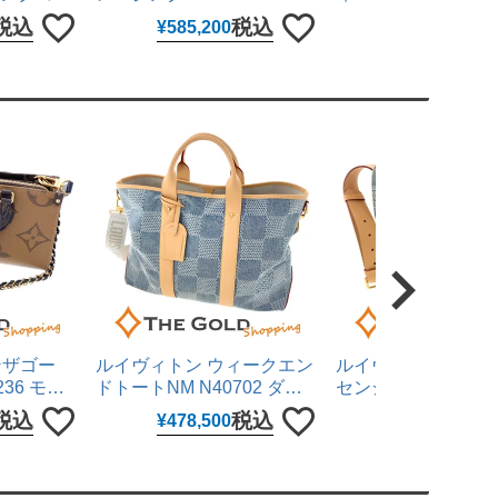
 コンビ
326.30.40.50.01.001 40mm
ン文字盤 ミディア
税込
税込
税
¥
585,200
¥
1,287,000
き 腕時計
黒文字盤 ステンレス 自動巻
ステンレス 自動巻き
チ ロレッ
き 腕時計 メンズ ウォッチ
メンズ ウォッチ カ
オメガ 【中古】
【中古】
ンザゴー
ルイヴィトン ウィークエン
ルイヴィトン モン
36 モノ
ドトートNM N40702 ダミ
センジャーMM N407
キャンバス
エ デニム3D ブルー 2WAY
ミエ デニム3D ブル
税込
税込
税
¥
478,500
¥
330,000
 ハンドバッ
ハンドバッグ ショルダーバ
ルダーバッグ レディ
グ レディ
ッグ メンズ LOUIS
ンズ LOUIS VUITT
TTON 【中
VUITTON 【中古】
古】