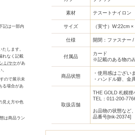
素材
テスートナイロン
サイズ
（実寸）W:22cm × H
下記は一部内
仕様
開閉：ファスナー /
いたします。
カード
漏れなく記載
付属品
※記載のある物の
シミ/ヤケ
があ
い。
・使用感はござい
商品状態
・ハンドル癖、金
ますので展示未
ある場合があ
THE GOLD 札
TEL：011-200-776
の見え方や色
取扱店舗
お品物の状態など
品番号[tnk-20374]
状態は商品ラン