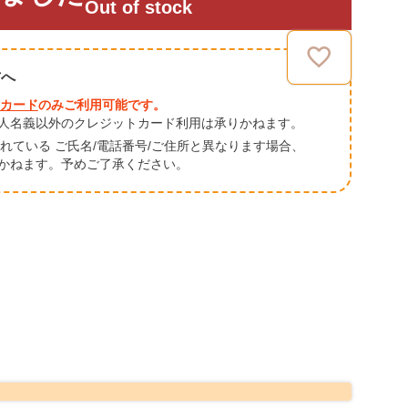
Out of stock
方へ
カード
のみご利用可能です。
人名義以外のクレジットカード利用は承りかねます。
されている ご氏名/電話番号/ご住所と異なります場合、
かねます。予めご了承ください。