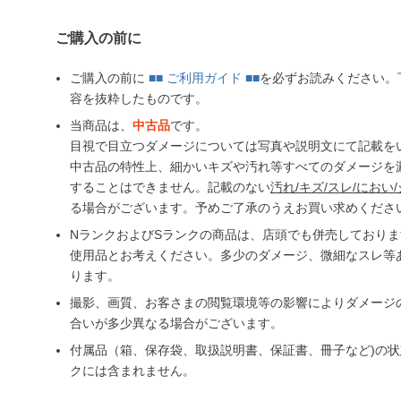
ご購入の前に
ご購入の前に
■■ ご利用ガイド ■■
を必ずお読みください。
容を抜粋したものです。
当商品は、
中古品
です。
目視で目立つダメージについては写真や説明文にて記載を
中古品の特性上、細かいキズや汚れ等すべてのダメージを
することはできません。記載のない
汚れ/キズ/スレ/におい/
る場合がございます。予めご了承のうえお買い求めくださ
NランクおよびSランクの商品は、店頭でも併売しており
使用品とお考えください。多少のダメージ、微細なスレ等
ります。
撮影、画質、お客さまの閲覧環境等の影響によりダメージ
合いが多少異なる場合がございます。
付属品（箱、保存袋、取扱説明書、保証書、冊子など)の
クには含まれません。