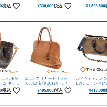
mm クォーツ
SBEJ030 6R54-00R0 黒文
ピューター 26mm
税込
税込
0
¥
330,000
¥
1,623,600
ックス 男女兼
字盤 ステンレス 42mm 自動
SS ERG 自動巻
【中古】
巻き 腕時計 メンズ ウォッ
レディース ウォッ
チ セイコー 【中古】
クス 【中古】
テュレンPM
エルメス ボリードリラック
ルイヴィトン オ
グラム キャン
ス35 □P刻印 2012年 ライト
EWチェーン M142
WAY 斜め掛
ブラウン ヴォー・シッキム
グラム リバース 
税込
税込
0
¥
495,000
¥
418,000
グ ショルダー
レザー シルバー金具 ハンド
ブラウン 2WAY
UITTON
バッグ HERMES 【中古】
グ ショルダーバッ
ース LOUIS VUI