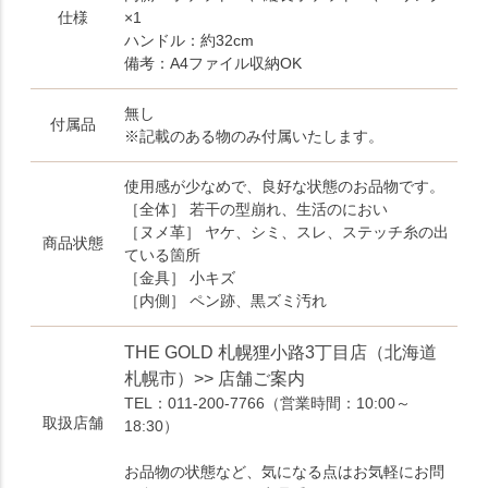
仕様
×1
ハンドル：約32cm
備考：A4ファイル収納OK
無し
付属品
※記載のある物のみ付属いたします。
使用感が少なめで、良好な状態のお品物です。
［全体］ 若干の型崩れ、生活のにおい
［ヌメ革］ ヤケ、シミ、スレ、ステッチ糸の出
商品状態
ている箇所
［金具］ 小キズ
［内側］ ペン跡、黒ズミ汚れ
THE GOLD 札幌狸小路3丁目店（北海道
札幌市）>> 店舗ご案内
TEL：011-200-7766
（営業時間：10:00～
取扱店舗
18:30）
お品物の状態など、気になる点はお気軽にお問