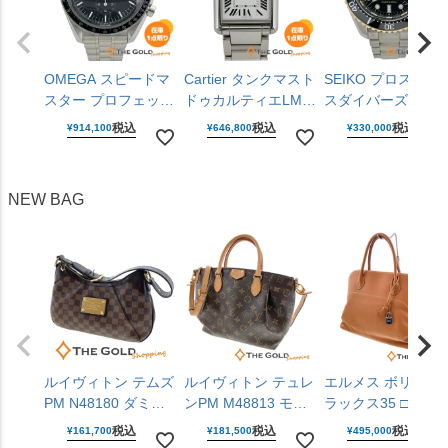
OMEGA スピードマ
Cartier タンクマスト
SEIKO プロスペッ
スター プロフェッシ
ドゥカルティエLM
スダイバーズキュ
ョナル
WSTA0106 ラージモ
バーGMT SBEJ030
税込
税込
税込
¥
914,100
¥
646,800
¥
330,000
310.30.42.50.01.001
デル 25mm クォーツ
6R54-00R0 黒文字
仕上げ済 手巻き
腕時計 ユニセックス
盤 ステンレス 42m
42mm ステンレス 腕
男女兼用 カルティエ
自動巻き 腕時計 メ
NEW BAG
時計 メンズ ウォッ
【中古】
ンズ ウォッチ セイ
チ オメガ 【中古】
コー 【中古】
ルイヴィトン テムズ
ルイヴィトン テュレ
エルメス ボリード
PM N48180 ダミエ
ンPM M48813 モノ
ラックス35 □P刻印
キャンバス レザー
グラム キャンバス
2012年 ライトブラ
税込
税込
税込
¥
161,700
¥
181,500
¥
495,000
ブラウン 肩掛け ワ
ブラウン 2WAY 斜め
ウン ヴォー・シッ