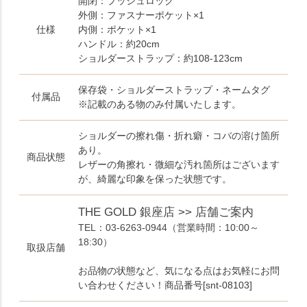
開閉：プッシュロック
外側：ファスナーポケット×1
仕様
内側：ポケット×1
ハンドル：約20cm
ショルダーストラップ：約108-123cm
保存袋・ショルダーストラップ・ネームタグ
付属品
※記載のある物のみ付属いたします。
ショルダーの擦れ傷・折れ癖・コバの溶け箇所
あり。
商品状態
レザーの角擦れ・微細な汚れ箇所はございます
が、綺麗な印象を保った状態です。
THE GOLD 銀座店 >> 店舗ご案内
TEL：03-6263-0944
（営業時間：10:00～
18:30）
取扱店舗
お品物の状態など、気になる点はお気軽にお問
い合わせください！商品番号[snt-08103]