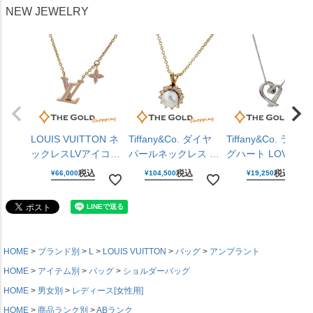
ーバッグ レディース
ディース ルイヴィト
ス メンズ ルイヴィ
NEW JEWELRY
ルイヴィトン 【中
ン 【中古】
トン 【中古】
古】
LOUIS VUITTON ネ
Tiffany&Co. ダイヤ
Tiffany&Co. ラビン
ックレスLVアイコニ
パールネックレス イ
グハート LOVEペ
ック M01215 エナメ
エローゴールド 750
ダント AG925 シル
税込
税込
税込
¥
66,000
¥
104,500
¥
19,250
ル メタル ピンク ゴ
YG パール ダイヤモ
バー レッド レディ
ールド ペンダント
ンド レディース ジ
ース ジュエリー テ
レディース メンズ
ュエリー ティファニ
ィファニー 【中古
アクセサリー ルイヴ
ー 【中古】
ィトン 【中古】
HOME
ブランド別
L
LOUIS VUITTON
バッグ
アンプラント
HOME
アイテム別
バッグ
ショルダーバッグ
HOME
男女別
レディース[女性用]
HOME
商品ランク別
ABランク