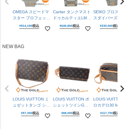
OMEGA スピードマ
Cartier タンクマスト
SEIKO プロスペッ
スター プロフェッシ
ドゥカルティエLM
スダイバーズキュ
ョナル
WSTA0106 ラージモ
バーGMT SBEJ030
税込
税込
税込
¥
914,100
¥
646,800
¥
330,000
310.30.42.50.01.001
デル 25mm クォーツ
6R54-00R0 黒文字
仕上げ済 手巻き
腕時計 ユニセックス
盤 ステンレス 42m
42mm ステンレス 腕
男女兼用 カルティエ
自動巻き 腕時計 メ
NEW BAG
時計 メンズ ウォッ
【中古】
ンズ ウォッチ セイ
チ オメガ 【中古】
コー 【中古】
LOUIS VUITTON ミ
LOUIS VUITTON ポ
LOUIS VUITTON 
ュゼットタンゴ ショ
シェットツインGM
ロカデロ30 M5127
ート M51257 モノグ
M51852 モノグラム
モノグラム キャン
税込
税込
税込
¥
97,350
¥
88,000
¥
117,700
ラム キャンバス ブ
キャンバス ブラウン
ス ブラウン ショル
ラウン ワンショルダ
ショルダーバッグ レ
ダーバッグ レディ