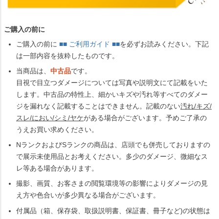
ご購入の前に
ご購入の前に
■■ ご利用ガイド ■■
を必ずお読みください。下記
は一部内容を抜粋したものです。
当商品は、
中古品
です。
目視で目立つダメージについては写真や説明文にて記載をいた
します。中古品の特性上、細かいキズや汚れ等すべてのダメー
ジを漏れなく記載することはできません。記載のない
汚れ/キズ/
スレ/におい/シミ/ヤケ
がある場合がございます。予めご了承の
うえお買い求めください。
NランクおよびSランクの商品は、店頭でも併売しておりますの
で展示未使用品とお考えください。多少のダメージ、微細なス
レ等ある場合があります。
撮影、画質、お客さまの閲覧環境等の影響によりダメージの見
え方や色合いが多少異なる場合がございます。
付属品（箱、保存袋、取扱説明書、保証書、冊子など)の状態は