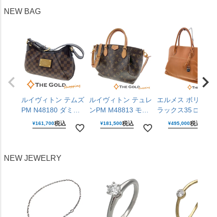
42mm ステンレス 腕
男女兼用 カルティエ
自動巻き 腕時計 メ
NEW BAG
時計 メンズ ウォッ
【中古】
ンズ ウォッチ セイ
チ オメガ 【中古】
コー 【中古】
ルイヴィトン テムズ
ルイヴィトン テュレ
エルメス ボリード
PM N48180 ダミエ
ンPM M48813 モノ
ラックス35 □P刻印
キャンバス レザー
グラム キャンバス
2012年 ライトブラ
税込
税込
税込
¥
161,700
¥
181,500
¥
495,000
ブラウン 肩掛け ワ
ブラウン 2WAY 斜め
ウン ヴォー・シッ
ンショルダー ショル
掛け ハンドバッグ
ム レザー シルバー
ダーバッグ LOUIS
ショルダーバッグ
金具 ハンドバッグ
NEW JEWELRY
VUITTON 【中古】
LOUIS VUITTON
HERMES 【中古】
【中古】