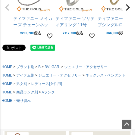
ティファニー メイカ
ティファニー ソリテ
ティファニー ウェ
ーズ チェーンネック
ィアリング 11号
ブシングルロウダ
レス 925 750 YG イ
PT950 ダイヤモンド
ヤモンドリング 9号
税込
税込
税込
¥
293,700
¥
117,700
¥
66,000
エローゴールド シル
D0.33CT プラチナ
750 ダイヤモンド 
バーアクセサリー メ
レディース ジュエリ
エローゴールド レ
ンズ レディース
ー Tiffany&Co. 【中
ィース ジュエリー
Tiffany&Co. 【中
古】
Tiffany&Co. 【中
古】
古】
HOME
ブランド別
B
BVLGARI
ジュエリー・アクセサリー
HOME
アイテム別
ジュエリー・アクセサリー
ネックレス・ペンダント
HOME
男女別
レディース[女性用]
HOME
商品ランク別
Aランク
HOME
売り切れ
ページ