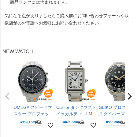
商品ランクには含まれません。
気になる点がありましたらご購入前にお問い合わせフォームや取
扱店舗のお電話へお気軽にお問い合わせください。
NEW WATCH
OMEGA スピードマ
Cartier タンクマスト
SEIKO プロスペッ
スター プロフェッシ
ドゥカルティエLM
スダイバーズキュ
ョナル
WSTA0106 ラージモ
バーGMT SBEJ030
税込
税込
税込
¥
914,100
¥
646,800
¥
330,000
310.30.42.50.01.001
デル 25mm クォーツ
6R54-00R0 黒文字
仕上げ済 手巻き
腕時計 ユニセックス
盤 ステンレス 42m