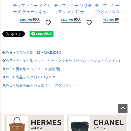
ティファニー メイカ
ティファニー ソリテ
ティファニー ウェ
ーズ チェーンネック
ィアリング 11号
ブシングルロウダ
レス 925 750 YG イ
PT950 ダイヤモンド
ヤモンドリング 9号
税込
税込
税込
¥
293,700
¥
117,700
¥
66,000
エローゴールド シル
D0.33CT プラチナ
750 ダイヤモンド 
バーアクセサリー メ
レディース ジュエリ
エローゴールド レ
ンズ レディース
ー Tiffany&Co. 【中
ィース ジュエリー
Tiffany&Co. 【中
古】
Tiffany&Co. 【中
古】
古】
HOME
ブランド別
M
MIKIMOTO
HOME
アイテム別
ジュエリー・アクセサリー
ネックレス・ペンダント
HOME
男女別
レディース[女性用]
HOME
商品ランク別
ABランク
HOME
新着商品
ジュエリー・アクセサリー
ページ
トップ
へ