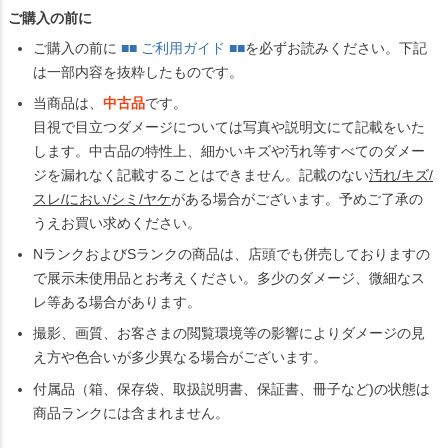
ご購入の前に
ご購入の前に
■■ ご利用ガイド ■■
を必ずお読みください。下記
は一部内容を抜粋したものです。
当商品は、
中古品
です。
目視で目立つダメージについては写真や説明文にて記載をいた
します。中古品の特性上、細かいキズや汚れ等すべてのダメー
ジを漏れなく記載することはできません。記載のない
汚れ/キズ/
スレ/におい/シミ/ヤケ
がある場合がございます。予めご了承の
うえお買い求めください。
NランクおよびSランクの商品は、店頭でも併売しておりますの
で展示未使用品とお考えください。多少のダメージ、微細なス
レ等ある場合があります。
撮影、画質、お客さまの閲覧環境等の影響によりダメージの見
え方や色合いが多少異なる場合がございます。
付属品（箱、保存袋、取扱説明書、保証書、冊子など)の状態は
商品ランクには含まれません。