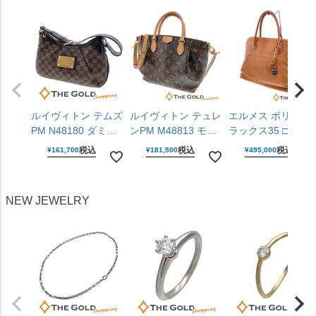
チ オメガ 【中古】
コー 【中古】
ルイヴィトン テムズ
ルイヴィトン テュレ
エルメス ボリード
PM N48180 ダミエ
ンPM M48813 モノ
ラックス35 □P刻印
キャンバス レザー
グラム キャンバス
2012年 ライトブラ
税込
税込
税込
¥
161,700
¥
181,500
¥
495,000
ブラウン 肩掛け ワ
ブラウン 2WAY 斜め
ウン ヴォー・シッ
ンショルダー ショル
掛け ハンドバッグ
ム レザー シルバー
ダーバッグ LOUIS
ショルダーバッグ
金具 ハンドバッグ
NEW JEWELRY
VUITTON 【中古】
LOUIS VUITTON
HERMES 【中古】
【中古】