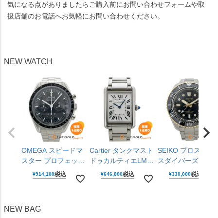
気になる点がありましたらご購入前にお問い合わせフォームや取
扱店舗のお電話へお気軽にお問い合わせください。
NEW WATCH
OMEGA スピードマ
Cartier タンクマスト
SEIKO プロスペッ
スター プロフェッシ
ドゥカルティエLM
スダイバーズキュ
ョナル
WSTA0106 ラージモ
バーGMT SBEJ030
税込
税込
税込
¥
914,100
¥
646,800
¥
330,000
310.30.42.50.01.001
デル 25mm クォーツ
6R54-00R0 黒文字
仕上げ済 手巻き
腕時計 ユニセックス
盤 ステンレス 42m
42mm ステンレス 腕
男女兼用 カルティエ
自動巻き 腕時計 メ
NEW BAG
時計 メンズ ウォッ
【中古】
ンズ ウォッチ セイ