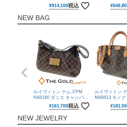
310.30.42.50.01.001 仕上げ
ージモデル 25
税込
¥
914,100
¥
646,80
済 手巻き 42mm ステンレス
腕時計 ユニセ
腕時計 メンズ ウォッチ オ
用 カルティエ 
NEW BAG
メガ 【中古】
ルイヴィトン テムズPM
ルイヴィトン 
N48180 ダミエ キャンバス
M48813 モノ
レザー ブラウン 肩掛け ワ
バス ブラウン 2
税込
¥
161,700
¥
181,50
ンショルダー ショルダーバ
け ハンドバッ
ッグ LOUIS VUITTON 【中
バッグ LOUIS V
NEW JEWELRY
古】
【中古】