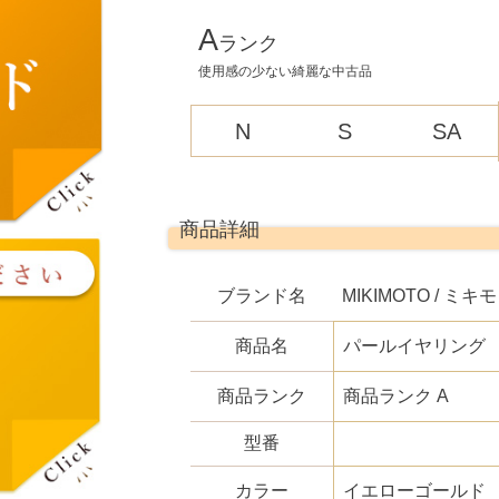
A
ランク
使用感の少ない綺麗な中古品
N
S
SA
商品詳細
ブランド名
MIKIMOTO / ミキ
商品名
パールイヤリング
商品ランク
商品ランク A
型番
カラー
イエローゴールド