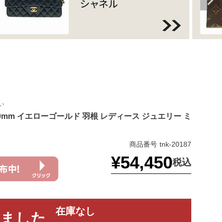
い
 7.0mm イエローゴールド 羽根 レディース ジュエリー ミ
商品番号
tnk-20187
¥
54,450
税込
在庫なし
れました