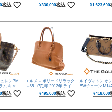
mm クォーツ
SBEJ030 6R54-00R0 黒文
ピューター 26mm
税込
税込
0
¥
330,000
¥
1,623,600
ックス 男女兼
字盤 ステンレス 42mm 自動
SS ERG 自動巻
【中古】
巻き 腕時計 メンズ ウォッ
レディース ウォッ
チ セイコー 【中古】
クス 【中古】
テュレンPM
エルメス ボリードリラック
ルイヴィトン オ
グラム キャン
ス35 □P刻印 2012年 ライト
EWチェーン M142
WAY 斜め掛
ブラウン ヴォー・シッキム
グラム リバース 
税込
税込
0
¥
495,000
¥
418,000
グ ショルダー
レザー シルバー金具 ハンド
ブラウン 2WAY
UITTON
バッグ HERMES 【中古】
グ ショルダーバッ
ース LOUIS VUI
古】