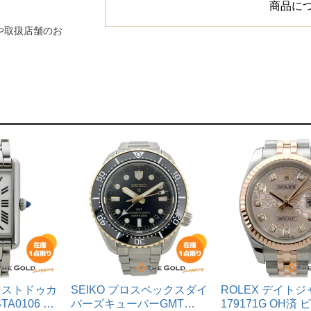
商品に
や取扱店舗のお
ンクマストドゥカ
SEIKO プロスペックスダイ
ROLEX デイト
A0106 ラ
バーズキューバーGMT
179171G OH済