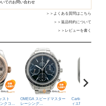
ついてのお問い合わせ
よくある質問はこちら
返品特約について
レビューを書く
ジャスト
OMEGA スピードマスター
Cartier サントス
 ピンクコン
レーシング
ィエMM WSSA006