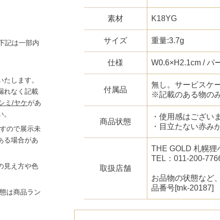
素材
K18YG
サイズ
重量:3.7g
下記は一部内
仕様
W0.6×H2.1cm /
いたします。
無し。サービスケ
付属品
漏れなく記載
※記載のある物の
シミ/ヤケ
があ
い。
・使用感はござい
商品状態
・目立たない赤み
ますので展示未
ある場合があ
THE GOLD 札
TEL：011-200-776
の見え方や色
取扱店舗
お品物の状態など
品番号[tnk-20187]
状態は商品ラン