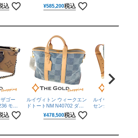
 コンビ
326.30.40.50.01.001 40mm
ン文字盤 ミディア
税込
税込
税
¥
585,200
¥
1,287,000
き 腕時計
黒文字盤 ステンレス 自動巻
ステンレス 自動巻き
チ ロレッ
き 腕時計 メンズ ウォッチ
メンズ ウォッチ カ
オメガ 【中古】
【中古】
ンザゴー
ルイヴィトン ウィークエン
ルイヴィトン モン
36 モノ
ドトートNM N40702 ダミ
センジャーMM N407
キャンバス
エ デニム3D ブルー 2WAY
ミエ デニム3D ブル
税込
税込
税
¥
478,500
¥
330,000
 ハンドバッ
ハンドバッグ ショルダーバ
ルダーバッグ レディ
グ レディ
ッグ メンズ LOUIS
ンズ LOUIS VUITT
TTON 【中
VUITTON 【中古】
古】