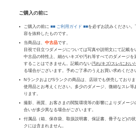
ご購入の前に
ご購入の前に
■■ ご利用ガイド ■■
を必ずお読みください。
容を抜粋したものです。
当商品は、
中古品
です。
目視で目立つダメージについては写真や説明文にて記載を
中古品の特性上、細かいキズや汚れ等すべてのダメージを
することはできません。記載のない
汚れ/キズ/スレ/におい/
る場合がございます。予めご了承のうえお買い求めくださ
NランクおよびSランクの商品は、店頭でも併売しており
使用品とお考えください。多少のダメージ、微細なスレ等
ります。
撮影、画質、お客さまの閲覧環境等の影響によりダメージ
合いが多少異なる場合がございます。
付属品（箱、保存袋、取扱説明書、保証書、冊子など)の
クには含まれません。