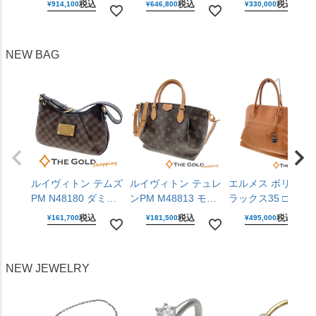
税込
税込
税込
¥
914,100
¥
646,800
¥
330,000
310.30.42.50.01.001
デル 25mm クォーツ
6R54-00R0 黒文字
仕上げ済 手巻き
腕時計 ユニセックス
盤 ステンレス 42m
42mm ステンレス 腕
男女兼用 カルティエ
自動巻き 腕時計 メ
NEW BAG
時計 メンズ ウォッ
【中古】
ンズ ウォッチ セイ
チ オメガ 【中古】
コー 【中古】
ルイヴィトン テムズ
ルイヴィトン テュレ
エルメス ボリード
PM N48180 ダミエ
ンPM M48813 モノ
ラックス35 □P刻印
キャンバス レザー
グラム キャンバス
2012年 ライトブラ
税込
税込
税込
¥
161,700
¥
181,500
¥
495,000
ブラウン 肩掛け ワ
ブラウン 2WAY 斜め
ウン ヴォー・シッ
ンショルダー ショル
掛け ハンドバッグ
ム レザー シルバー
ダーバッグ LOUIS
ショルダーバッグ
金具 ハンドバッグ
NEW JEWELRY
VUITTON 【中古】
LOUIS VUITTON
HERMES 【中古】
【中古】