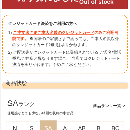
Out of stock
クレジットカード決済をご利用の方へ
1)
ご注文者さまご本人名義のクレジットカード
のみご利用可
能です。
※同居のご家族さまであっても、ご本人名義以外
のクレジットカード利用は承りかねます。
2) ご配送先がクレジットカードに登録されている ご氏名/電話
番号/ご住所と異なります場合、
当店ではクレジットカード
決済を承りかねます。予めご了承ください。
商品状態
SA
ランク
商品ランク一覧
使用感がとても少ない綺麗な状態の中古品
N
S
SA
A
AB
B
BC