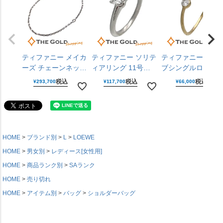
ティファニー メイカ
ティファニー ソリテ
ティファニー ウェ
ーズ チェーンネック
ィアリング 11号
ブシングルロウダ
レス 925 750 YG イ
PT950 ダイヤモンド
ヤモンドリング 9号
税込
税込
税込
¥
293,700
¥
117,700
¥
66,000
エローゴールド シル
D0.33CT プラチナ
750 ダイヤモンド 
バーアクセサリー メ
レディース ジュエリ
エローゴールド レ
ンズ レディース
ー Tiffany&Co. 【中
ィース ジュエリー
Tiffany&Co. 【中
古】
Tiffany&Co. 【中
古】
古】
HOME
ブランド別
L
LOEWE
HOME
男女別
レディース[女性用]
HOME
商品ランク別
SAランク
HOME
売り切れ
HOME
アイテム別
バッグ
ショルダーバッグ