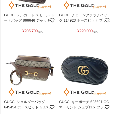
GUCCI メルカート スモール ト
GUCCI チェーンクラッチバッ
ートバッグ 866646 ジャッキー
グ 114923 ホースビット ブラッ
ソフトレザー ダークブラウン
ク ゴールド金具 2WAY ショル
¥
205,700
¥
220,000
シルバー金具 2WAY ハンドバッ
ダーバッグ レディース グッチ
税込
税込
グ ショルダーバッグ レディー
【中古】
ス グッチ 【中古】
GUCCI ショルダーバッグ
GUCCI キーポーチ 625691 GG
645454 ホースビット GGスプ
マーモント シェブロン ブラッ
リーム ブラウン系 レザー レデ
ク ゴールド金具 コインケース