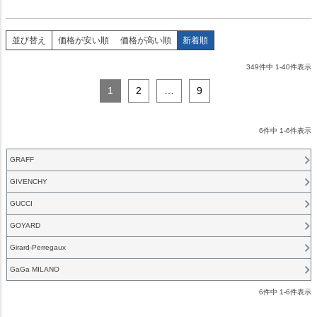
並び替え
価格が安い順
価格が高い順
新着順
349
件中
1
-
40
件表示
1
2
…
9
6
件中
1
-
6
件表示
GRAFF
GIVENCHY
GUCCI
GOYARD
Girard-Perregaux
GaGa MILANO
6
件中
1
-
6
件表示