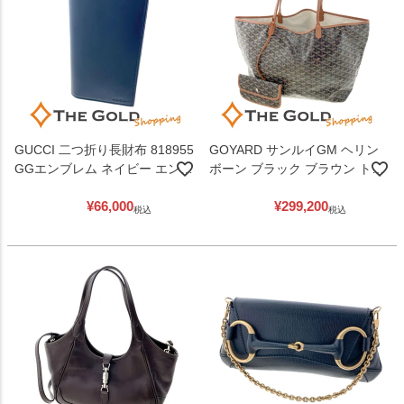
GUCCI 二つ折り長財布 818955
GOYARD サンルイGM ヘリン
GGエンブレム ネイビー エンボ
ボーン ブラック ブラウン トー
スロゴ ロングウォレット メン
トバッグ ポーチ付き 男女兼用
¥
66,000
¥
299,200
ズ グッチ 【中古】
ゴヤール 【中古】
税込
税込