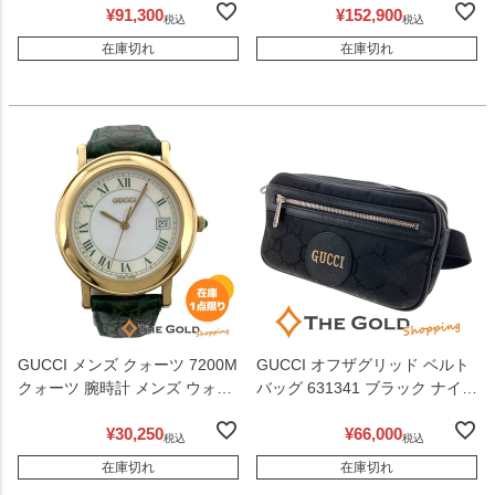
¥
91,300
¥
152,900
【中古】
ールド金具 チェーンショルダー
税込
税込
バッグ レディース GUCCI 【中
在庫切れ
在庫切れ
古】
GUCCI メンズ クォーツ 7200M
GUCCI オフザグリッド ベルト
クォーツ 腕時計 メンズ ウォッ
バッグ 631341 ブラック ナイロ
チ グッチ 【中古】
ン レザー ロゴ メンズ ショルダ
¥
30,250
¥
66,000
ー ボディバッグ グッチ 【中
税込
税込
古】
在庫切れ
在庫切れ