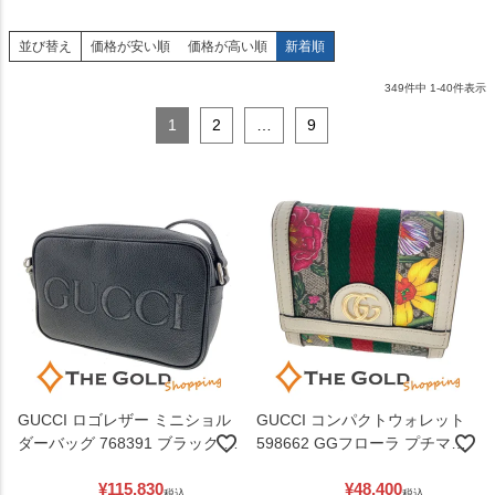
並び替え
価格が安い順
価格が高い順
新着順
349
件中
1
-
40
件表示
1
2
…
9
GUCCI ロゴレザー ミニショル
GUCCI コンパクトウォレット
ダーバッグ 768391 ブラック レ
598662 GGフローラ プチマー
ザー ロゴ 斜め掛け クロスボデ
モント アイボリー系 二つ折り
¥
115,830
¥
48,400
ィ ミニバッグ グッチ 【中古】
財布 レディース グッチ 【中
税込
税込