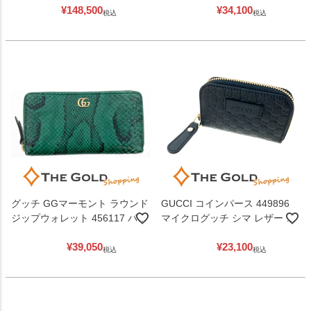
¥
148,500
¥
34,100
ィース グッチ 【中古】
男女兼用 ファッション小物 グ
税込
税込
ッチ 【中古】
グッチ GGマーモント ラウンド
GUCCI コインパース 449896
ジップウォレット 456117 パイ
マイクログッチ シマ レザー ブ
ソン エキゾチック レザー 緑色
ラック 小銭入れ レディース メ
¥
39,050
¥
23,100
グリーン ゴールドトーン金具
ンズ グッチ 【中古】
税込
税込
ジップアラウンド 長財布
GUCCI 【中古】