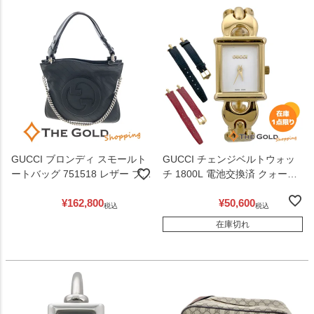
GUCCI ブロンディ スモールト
GUCCI チェンジベルトウォッ
ートバッグ 751518 レザー ブラ
チ 1800L 電池交換済 クォーツ
ック シルバー金具 2WAY チェ
メッキ ゴールドトーン レザー
¥
162,800
¥
50,600
ーンショルダーバッグ ハンドバ
ベルト 腕時計 レディース ウォ
税込
税込
ッグ レディース 肩掛け グッチ
ッチ グッチ 【中古】
在庫切れ
【中古】