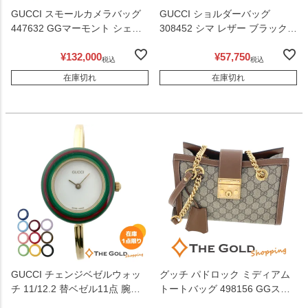
GUCCI スモールカメラバッグ
GUCCI ショルダーバッグ
447632 GGマーモント シェブ
308452 シマ レザー ブラック
ロン アイボリー ゴールド金具
GG エンボス フラップ メッセ
¥
132,000
¥
57,750
ショルダーバッグ レディース
ンジャーバッグ 男女兼用 グッ
税込
税込
グッチ 【中古】
チ 【中古】
在庫切れ
在庫切れ
GUCCI チェンジベゼルウォッ
グッチ パドロック ミディアム
チ 11/12.2 替ベゼル11点 腕時
トートバッグ 498156 GGスプ
計 レディース ウォッチ グッチ
リーム キャンバス ブラウン ゴ