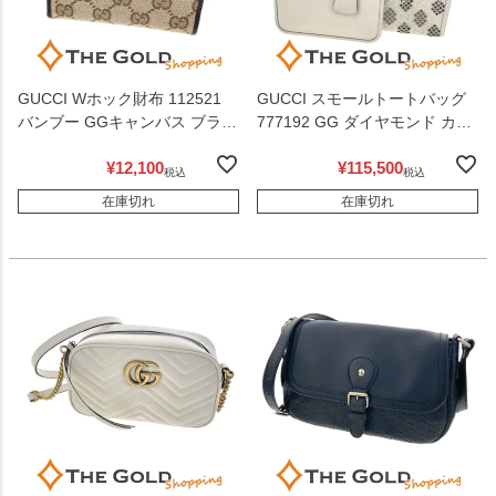
GUCCI Wホック財布 112521
GUCCI スモールトートバッグ
バンブー GGキャンバス ブラウ
777192 GG ダイヤモンド カッ
ン ミディアムウォレット 男女
トアウト ホワイト レディース
¥
12,100
¥
115,500
兼用 グッチ 【中古】
ストラップ無し グッチ 【中
税込
税込
古】
在庫切れ
在庫切れ