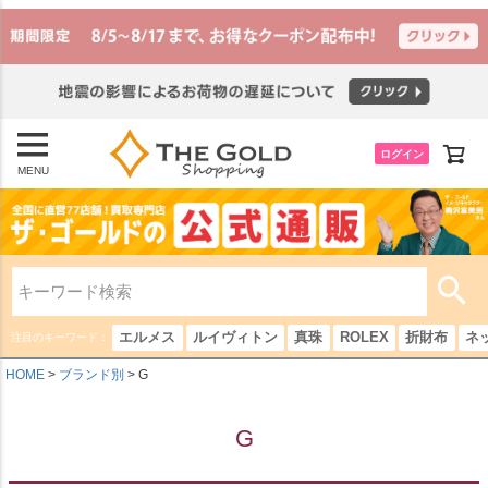
ログイン
MENU
エルメス
ルイヴィトン
真珠
ROLEX
折財布
ネ
注目のキーワード：
HOME
ブランド別
G
G