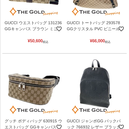
GUCCI ウエストバッグ 131236
GUCCI トートバッグ 293578
GGキャンバス ブラウン ミニ
GGクリスタル PVC ビニール
ウエストポーチ レディース メ
ブラウン ハンドバッグ レディ
¥
50,600
¥
66,000
ンズ グッチ 【中古】
ース メンズ グッチ 【中古】
税込
税込
グッチ ボディバッグ 630915 ウ
GUCCI ジャンボGG バックパ
エストバッグ GGキャンバス レ
ック 766932 レザー ブラック