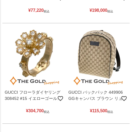
ザー ベージュ ブラウン GUCCI
リュックサック デイパック 男
¥
77,220
¥
198,000
【中古】
女兼用 グッチ 【中古】
税込
税込
GUCCI フローラダイヤリング
GUCCI バックパック 449906
308452 #15 イエローゴールド
GGキャンバス ブラウン リュッ
750 YG ダイヤモンド レディー
クサック 男女兼用 グッチ 【中
¥
304,700
¥
115,500
ス ジュエリー グッチ 【中古】
古】
税込
税込