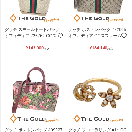
グッチ スモールトートバッグ
グッチ ボストンバッグ 772065
オフィディア 726762 GGスプ
オフィディア GGスプリーム レ
リーム キャンバス ベージュ レ
ザー ブラウン 2WAY ハンドバ
¥
143,000
¥
184,140
ディース メンズ GUCCI 【中
ッグ ショルダーバッグ 男女兼
税込
税込
古】
用 GUCCI 【中古】
グッチ ボストンバッグ 409527
グッチ フローラリング #14 GG