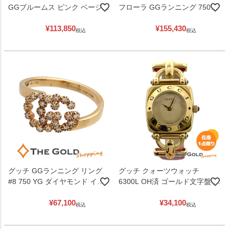
GGブルームス ピンク ベージュ
フローラ GGランニング 750
2WAY ハンドバッグ ショルダー
YG ダイヤモンド イエローゴー
¥
113,850
¥
155,430
バッグ レディース GUCCI 【中
ルド レディース ジュエリー
税込
税込
古】
GUCCI 【中古】
グッチ GGランニング リング
グッチ クォーツウォッチ
#8 750 YG ダイヤモンド イエ
6300L OH済 ゴールド文字盤 2
ローゴールド レディース ジュ
針 ピンク レザーベルト クォー
¥
67,100
¥
34,100
エリー GUCCI 【中古】
ツ 腕時計 レディース ウォッチ
税込
税込
GUCCI 【中古】