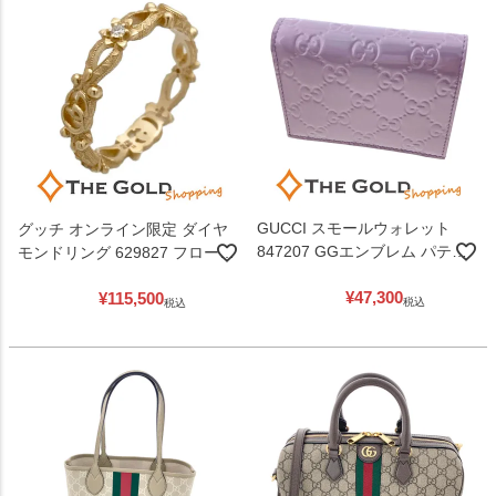
GUCCI スモールウォレット
グッチ オンライン限定 ダイヤ
847207 GGエンブレム パテン
モンドリング 629827 フローラ
トレザー メタリックパープル
#15 750 YG ダイヤモンド イエ
¥
47,300
¥
115,500
二つ折り財布 レディース グッ
ローゴールド レディース ジュ
税込
税込
チ 【中古】
エリー GUCCI 【中古】