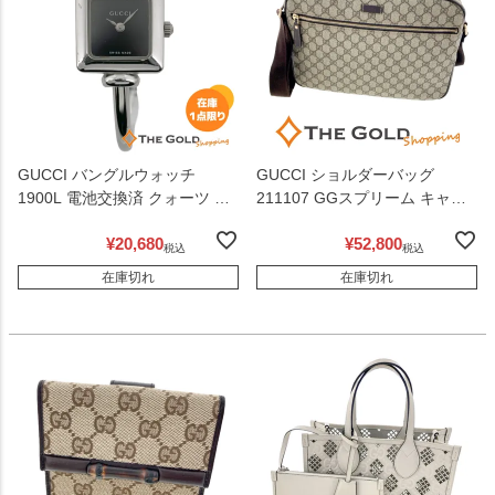
GUCCI バングルウォッチ
GUCCI ショルダーバッグ
1900L 電池交換済 クォーツ ス
211107 GGスプリーム キャン
テンレス 黒文字盤 腕時計 レデ
バス ベージュ ブラウン メッセ
¥
20,680
¥
52,800
ィース ウォッチ グッチ 【中
ンジャーバッグ 男女兼用 グッ
税込
税込
古】
チ 【中古】
在庫切れ
在庫切れ