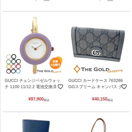
古】
GUCCI チェンジベゼルウォッ
GUCCI カードケース 763286
チ 1100 11/12.2 電池交換済 ク
GGスプリーム キャンバス グレ
ォーツ メッキ 着せ替え 腕時計
ー 名刺入れ メンズ グッチ 【中
¥
97,900
¥
40,150
レディースウォッチ グッチ
古】
税込
税込
【中古】