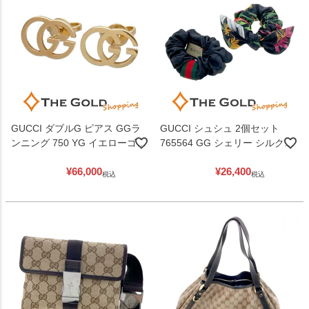
GUCCI ダブルG ピアス GGラ
GUCCI シュシュ 2個セット
ンニング 750 YG イエローゴー
765564 GG シェリー シルク
ルド レディース メンズ ジュエ
100% ヘアゴム ヘアアクセサリ
¥
66,000
¥
26,400
リー グッチ 【中古】
ー レディース グッチ 【中古】
税込
税込