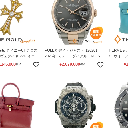
Hearts タイニーCHクロス
ROLEX デイトジャスト 126201
HERMES 
ヴェダイヤ 22K イエロ
2025年 スレートダイアル ERG SS
年 ヴォー
 ダイヤモンド レディー
コンビ 36mm 自動巻き 腕時計 メン
ル ゴール
,145,000
¥
2,079,000
¥
2
税込
税込
ジュエリー クロムハーツ
ズ ウォッチ ロレックス 【中古】
ィース エ