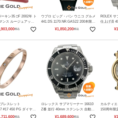
ーキン35 □F 2002年 ト
ウブロ ビッグ・バン ウニコ グルメ
ROLEX サ
マンス ルージュアッシ
441.DS.1170.NR.GAS22 200本限定
仕上げ済 4
金具 ハンドバッグ レデ
ダマスカス鋼 自動巻き 42mm 腕時
クル 腕時計
,903,000
¥
1,850,200
¥
1
税込
税込
ルメス 【中古】
計 メンズウォッチ HUBLOT 【中
ックス 【
古】
 ラブブレスレット
ロレックス サブマリーナー 16610
カルティエ 
17 #17 450 PG ダイヤモ
Z番 並行 40mm ステンレス 自動巻
150周年限定
ゴールド レディース ジ
き 腕時計 メンズ ウォッチ ROLEX
ゴールド 
,711,600
¥
1,689,600
¥
1
税込
税込