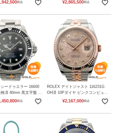
,942,500
¥
2,865,500
税込
税込
中古】
ROLEX 【中古】
シードゥエラー 16600
ROLEX デイトジャスト 116231G
点検済 40mm 黒文字盤 自
OH済 10Pダイヤ ピンクコンピュー
イバーズ 腕時計 メンズ
ター文字盤 コンビ ランダム品番 自
,450,800
¥
2,167,000
税込
税込
OLEX 【中古】
動巻き 腕時計 メンズ ウォッチ ロ
レックス 【中古】