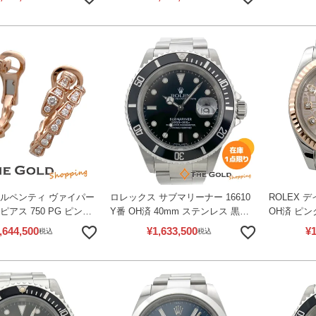
上げ済 カルティエ 【中
【中古】
ーツ 27mm
【中古】
セルペンティ ヴァイパー
ロレックス サブマリーナー 16610
ROLEX デ
ピアス 750 PG ピンク
Y番 OH済 40mm ステンレス 黒文
OH済 ピン
ダイヤモンド レディース
字盤 自動巻き 腕時計 メンズ ウォ
コンビ SS
,644,500
¥
1,633,500
¥
1
税込
税込
BVLGARI 【中古】
ッチ ROLEX 【中古】
ディース 
古】