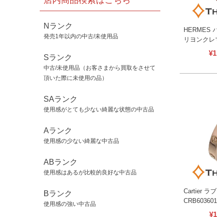
店内商品検索はこちら
Nランク
HERMES バ
発売1年以内の中古/未使用品
リヨンクレ
ュ ゴールド
¥
1
Sランク
ィース エ
中古/未使用品（お客さまから買取をさせて
頂いた際に未使用の品）
SAランク
使用感がとても少ない綺麗な状態の中古品
Aランク
使用感の少ない綺麗な中古品
ABランク
使用感はあるが比較的良好な中古品
Cartier
Bランク
CRB60360
使用感の強い中古品
ンド ピンク
¥
1