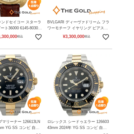
グランドセイコー スターラ
BVLGARI ディーヴァドリーム フラ
36000 6145-8030
ワーモチーフ イヤリング ピアス
ight Dial 槌目 18K イエ
750 PG ダイヤモンド ピンクゴール
,300,000
¥
3,300,000
税込
税込
ド 金無垢 ヴィンテージ
ド レディース ジュエリー ブルガリ
ンズ ウォッチ セイコー
【中古】
ブマリーナー 126613LN
ロレックス シードゥエラー 126603
1mm YG SS コンビ 自動
43mm 2024年 YG SS コンビ 自動
 メンズ ウォッチ ロレ
巻き 腕時計 メンズ ウォッチ