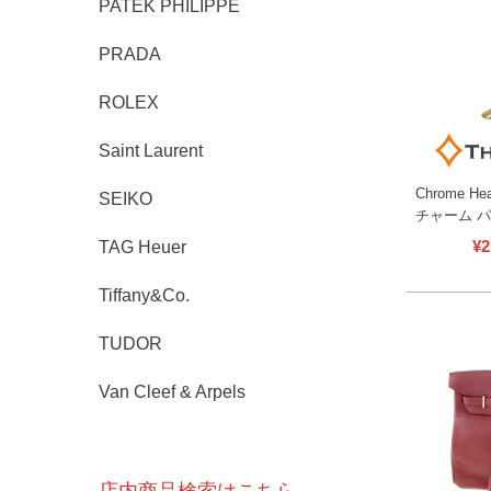
PATEK PHILIPPE
PRADA
ROLEX
Saint Laurent
Chrome 
SEIKO
チャーム パ
ーゴールド
¥
2
TAG Heuer
ス メンズ 
【中古】
Tiffany&Co.
TUDOR
Van Cleef & Arpels