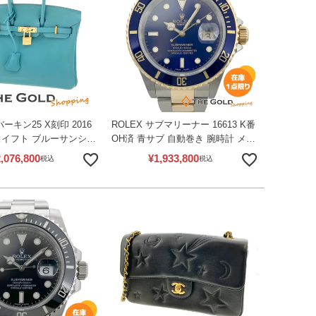
バーキン25 X刻印 2016
ROLEX サブマリーナー 16613 K番
スイフト ブルーサンシー
OH済 青サブ 自動巻き 腕時計 メン
ド金具 ハンドバッグ レデ
ズ ウォッチ ロレックス 【中古】
,076,800
¥
1,933,800
税込
税込
ルメス 【中古】