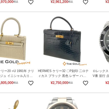
,970,000
¥
2,961,200
¥
2
税込
税込
古】
ンズウォッチ ROLEX 【中古】
ックス 【
ケリー20 ○U 1991年 クリ
HERMES ケリー32 〇P刻印 二ロテ
ロレックス 
ージュ イニシャル入り
ィカス ブラック 黒色 レザー ハン
V番 並行 
ップハンドル ショルダー
ドバッグ ケリーバッグ エルメス
動巻き ダ
,805,000
¥
2,750,000
¥
2
税込
税込
ィース エルメス 【中
【中古】
ウォッチ R