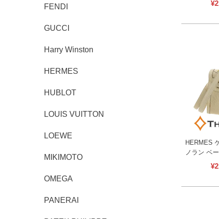
¥
2
FENDI
メス 【中
GUCCI
Harry Winston
HERMES
HUBLOT
LOUIS VUITTON
LOEWE
HERMES 
ノラン ベ
MIKIMOTO
2WAY ト
¥
2
バッグ レデ
OMEGA
古】
PANERAI