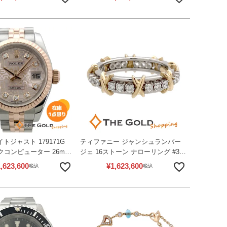
 腕時計 男女兼用 Cartier
カルティエ 【中古】
イトジャスト 179171G
ティファニー ジャンシュランバー
クコンピューター 26mm
ジェ 16ストーン ナローリング #33
 ERG 自動巻き 腕時計 レ
13号 Pt950 750 YG ダイヤモンド
,623,600
¥
1,623,600
税込
税込
ウォッチ ロレックス 【中
レディース ジュエリー Tiffany&Co.
【中古】