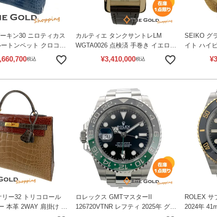
ーキン30 ニロティカス
カルティエ タンクサントレLM
SEIKO 
ルートンペット クロコダ
WGTA0026 点検済 手巻き イエロー
イト ハイビート
 シルバー金具 エキゾチ
ゴールド Au750 腕時計 メンズ ウォ
OH済 Starl
,660,700
¥
3,410,000
¥
3
税込
税込
バッグ HERMES 【中
ッチ Cartier 【中古】
ローゴール
腕時計 メ
【中古】
 ケリー32 トリコロール
ロレックス GMTマスターII
ROLEX サ
 本革 2WAY 肩掛け ハ
126720VTNR レフティ 2025年 グリ
2024年 4
 ショルダーバッグ エル
ーン ブラック 自動巻き 腕時計 メ
巻き 腕時計