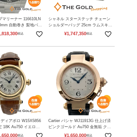
ブマリーナー 116610LN
シャネル スターステッチ チェーン
0mm 自動巻き 梨地バッ
ショルダーバッグ 25cm ラムスキン
 メンズ ウォッチ ロレ
レザー ブラック ゴールド金具 シン
,818,300
¥
1,747,350
税込
税込
中古】
グルフラップ シングルチェーン
CHANEL 【中古】
ディアボロ W15X5856
Cartier パシャ WJ11913G 仕上げ済
 18K Au750 イエロー
ピンクゴールド Au750 金無垢 クォ
電池交換済 仕上げ済 クォ
ーツ 腕時計 レディース ウォッチ
,650,000
¥
1,650,000
税込
税込